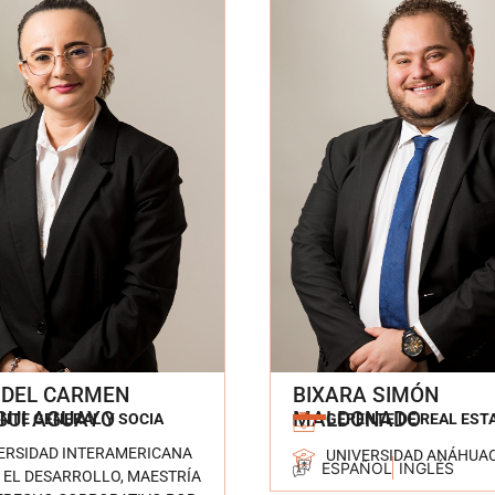
 DEL CARMEN
BIXARA SIMÓN
GUI AGUAYO
MALDONADO
NTE GENERAL Y SOCIA
GERENTE DE REAL EST
ERSIDAD INTERAMERICANA
UNIVERSIDAD ANÁHUA
ESPAÑOL
INGLÉS
 EL DESARROLLO, MAESTRÍA