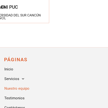
 CHI PUC
RÍA
ERSIDAD DEL SUR CANCÚN
ÑOL
PÁGINAS
Inicio
Servicios
Nuestro equipo
Testimonios
Contáctanos