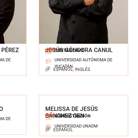
 PÉREZ
JESÚS GÓNGORA CANUL
CONTABILIDAD
MA DE
UNIVERSIDAD AUTÓNOMA DE
YUCATÁN
ESPAÑOL
INGLÉS
O
MELISSA DE JESÚS
SÁNCHEZ CEN
ADMINISTRACIÓN
MA DE
UNIVERSIDAD UNADM
ESPAÑOL