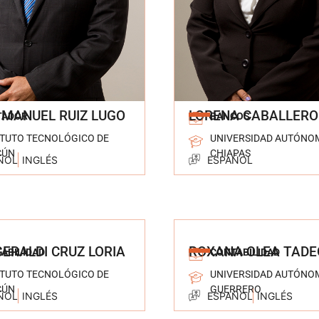
 MANUEL RUIZ LUGO
LORENA CABALLERO
TADOR
BANCOS
ITUTO TECNOLÓGICO DE
UNIVERSIDAD AUTÓNO
CÚN
CHIAPAS
ÑOL
INGLÉS
ESPAÑOL
GERALDI CRUZ LORIA
ROXANA OLEA TADE
ABILIDAD
CONTABILIDAD
ITUTO TECNOLÓGICO DE
UNIVERSIDAD AUTÓNO
CÚN
GUERRERO
ÑOL
INGLÉS
ESPAÑOL
INGLÉS