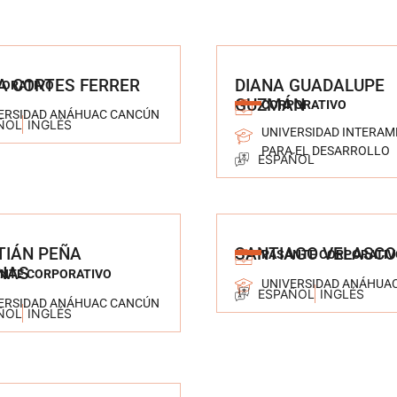
A CORTES FERRER
DIANA GUADALUPE
ORATIVO
GUZMÁN
CORPORATIVO
ERSIDAD ANÁHUAC CANCÚN
ÑOL
INGLÉS
UNIVERSIDAD INTERAM
PARA EL DESARROLLO
ESPAÑOL
TIÁN PEÑA
SANTIAGO VELASCO
PASANTE CORPORATIV
NAS
NTE CORPORATIVO
UNIVERSIDAD ANÁHUA
ESPAÑOL
INGLÉS
ERSIDAD ANÁHUAC CANCÚN
ÑOL
INGLÉS