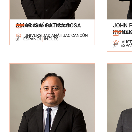
OMAR ISAÍ GATICA SOSA
JOHN 
ABOGADO REAL ESTATE
KRINS
COOR
UNIVERSIDAD ANÁHUAC CANCÚN
ESPAÑOL
INGLÉS
AUST
ESPA