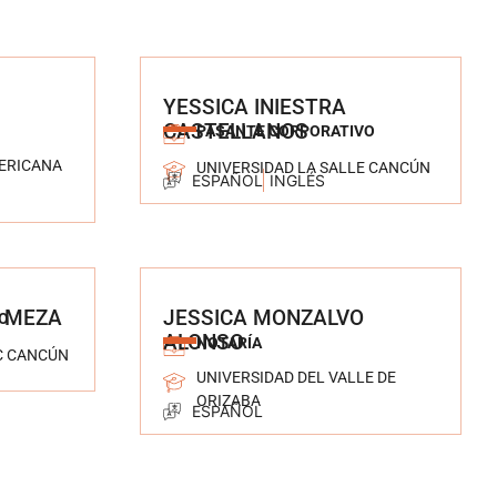
YESSICA INIESTRA
CASTELLANOS
PASANTE CORPORATIVO
ERICANA
UNIVERSIDAD LA SALLE CANCÚN
ESPAÑOL
INGLÉS
 MEZA
JESSICA MONZALVO
O
ALONSO
NOTARÍA
C CANCÚN
UNIVERSIDAD DEL VALLE DE
ORIZABA
ESPAÑOL