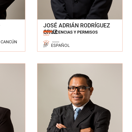
O
JOSÉ ADRIÁN RODRÍGUEZ
CRUZ
LICENCIAS Y PERMISOS
E CANCÚN
------
ESPAÑOL