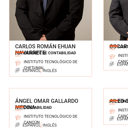
CARLOS ROMÁN EHUAN
OSCAR
CON
NAVARRETE
GERENTE DE CONTABILIDAD
INST
CAN
INSTITUTO TECNOLÓGICO DE
ESPA
CHETUMAL
ESPAÑOL
INGLÉS
ÁNGEL OMAR GALLARDO
AILED 
CONT
MEDINA
CONTABILIDAD
INST
CAN
INSTITUTO TECNOLÓGICO DE
ESPA
CANCÚN
ESPAÑOL
INGLÉS