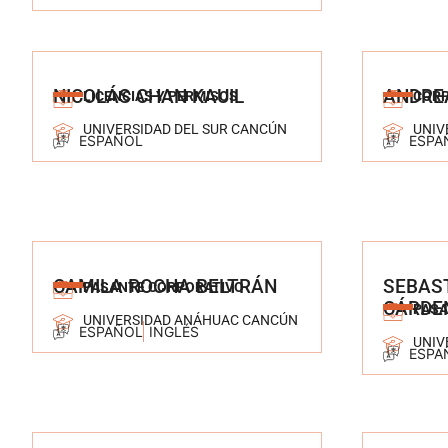
NICOLÁS CHAN KAUIL
ANDRE
LICENCIAS Y PERMISOS
CORP
UNIVERSIDAD DEL SUR CANCÚN
UNIV
ESPAÑOL
ESPA
CAMILA ROCHA BELTRÁN
SEBAS
PASANTE CORPORATIVO
CÁRDE
PASA
UNIVERSIDAD ANÁHUAC CANCÚN
ESPAÑOL
INGLÉS
UNIV
ESPA