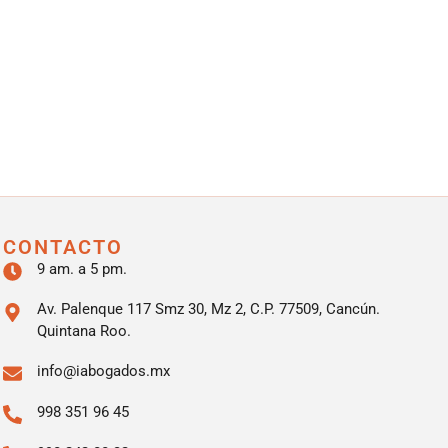
CONTACTO
9 am. a 5 pm.
Av. Palenque 117 Smz 30, Mz 2, C.P. 77509, Cancún.
Quintana Roo.
info@iabogados.mx
998 351 96 45