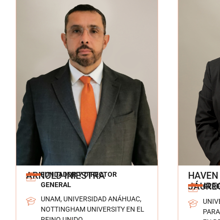
ARNOLD INIESTRA
HAVEN
FUNDADOR Y DIRECTOR
JÁURE
GENERAL
GERE
UNAM, UNIVERSIDAD ANÁHUAC,
UNIV
NOTTINGHAM UNIVERSITY EN EL
PARA
REINO UNIDO