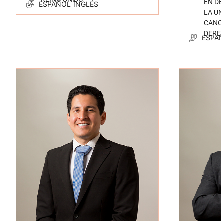
EN D
ESPAÑOL
INGLÉS
LA U
CANC
DERE
ESPA